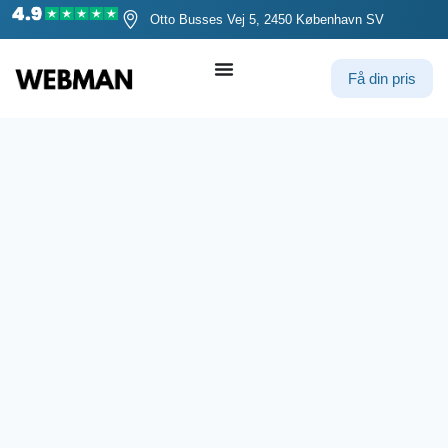
Otto Busses Vej 5, 2450 København SV
Få din pris