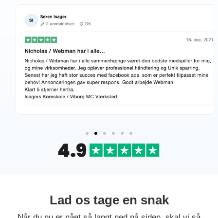
Lad os tage en snak
Når du nu er nået så langt ned på siden, skal vi så