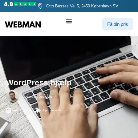
Otto Busses Vej 5, 2450 København SV
Få din pris
WordPress hjælp
Af
Nicholas Gotfredsen
juli 12, 2024
Hjemmesider